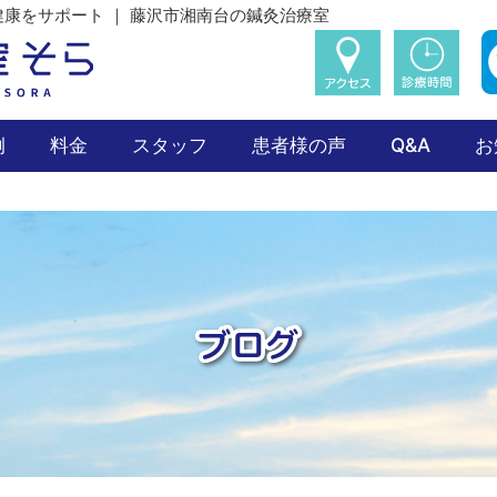
康をサポート ｜ 藤沢市湘南台の鍼灸治療室
例
料金
スタッフ
患者様の声
Q&A
お