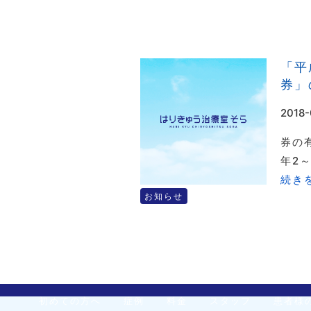
「平
券」
2018-
券の
年2～
続きを
お知らせ
初めての方へ
症例
料金
スタッフ
患者様