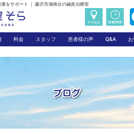
康をサポート ｜ 藤沢市湘南台の鍼灸治療室
例
料金
スタッフ
患者様の声
Q&A
お