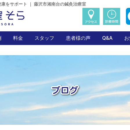
康をサポート ｜ 藤沢市湘南台の鍼灸治療室
例
料金
スタッフ
患者様の声
Q&A
お