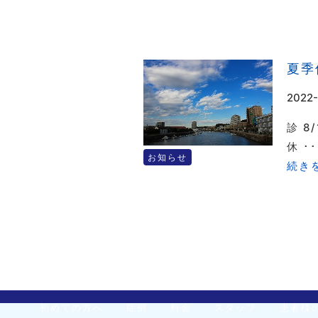
夏季
2022
診 8
休 ･･
お知らせ
続きを
初めての方へ
症例
料金
スタッフ
患者様