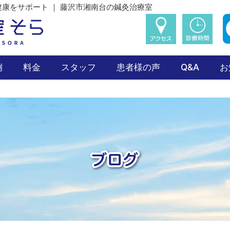
康をサポート ｜ 藤沢市湘南台の鍼灸治療室
例
料金
スタッフ
患者様の声
Q&A
お