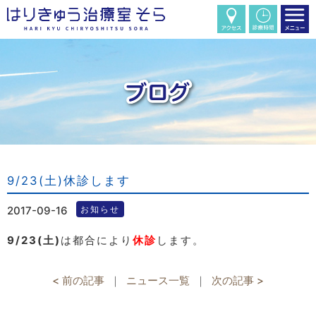
9/23(土)休診します
2017-09-16
お知らせ
9/23(土)
は都合により
休診
します。
< 前の記事
｜
ニュース一覧
｜
次の記事 >