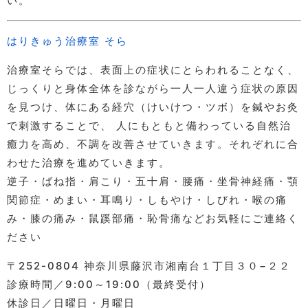
い。
はりきゅう治療室 そら
治療室そらでは、表面上の症状にとらわれることなく、
じっくりと身体全体を診ながら一人一人違う症状の原因
を見つけ、体にある経穴（けいけつ・ツボ）を鍼やお灸
で刺激することで、 人にもともと備わっている自然治
癒力を高め、不調を改善させていきます。それぞれに合
わせた治療を進めていきます。
逆子・ばね指・肩こり・五十肩・腰痛・坐骨神経痛・顎
関節症・めまい・耳鳴り・しもやけ・しびれ・喉の痛
み・膝の痛み・鼠蹊部痛・恥骨痛などお気軽にご連絡く
ださい
〒252-0804 神奈川県藤沢市湘南台１丁目３０−２２
診療時間／9:00～19:00（最終受付）
休診日／日曜日・月曜日