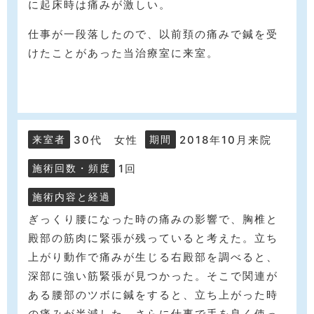
に起床時は痛みが激しい。
仕事が一段落したので、以前頚の痛みで鍼を受
けたことがあった当治療室に来室。
30代 女性
2018年10月来院
来室者
期間
1回
施術回数・頻度
施術内容と経過
ぎっくり腰になった時の痛みの影響で、胸椎と
殿部の筋肉に緊張が残っていると考えた。立ち
上がり動作で痛みが生じる右殿部を調べると、
深部に強い筋緊張が見つかった。そこで関連が
ある腰部のツボに鍼をすると、立ち上がった時
の痛みが半減した。さらに仕事で手を良く使っ