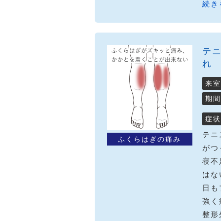
続き
テ
れ
来室
期間
症状
テニ
ふくらはぎの痛み
がつ
寝不
はな
日も
強く
整形