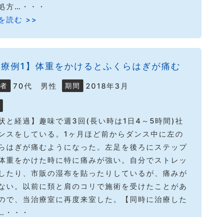
処方…・・・
を読む >>
治療例1】体重をかけるとふくらはぎが痛む
70代 男性
2018年3月
者
期間
状と経過】趣味で週3回(長い時は1日4～5時間)社
ンスをしている。1ヶ月ほど前からダンス中に左の
らはぎが痛むようになった。左足を後ろにステップ
体重をかけた時に特に痛みが強い。自分でストレッ
したり、市販の湿布を貼ったりしているが、痛みが
ない。以前に頚と肩のコリで施術を受けたことがあ
ので、当治療室に再度来室した。【同時に治療した
…・・・