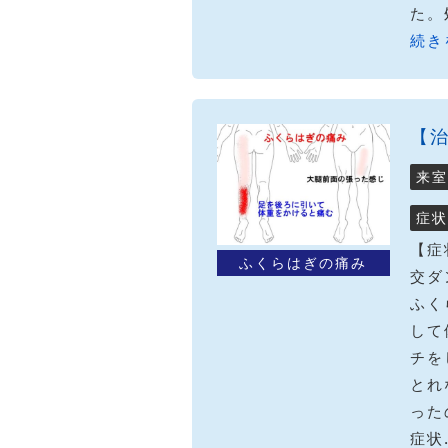
た。
続き
【
来室
症状
【症
ふくらはぎの痛み
交ダ
ふく
して
チを
とれ
った
症状