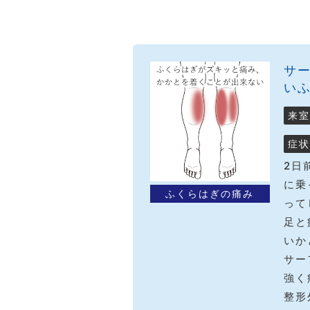
サ
い
来室
症状
2日
に乗
ふくらはぎの痛み
って
足と
いか
サー
強く
整形