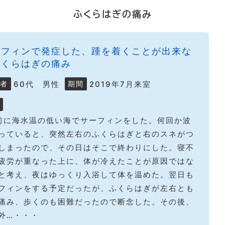
ふくらはぎの痛み
ーフィンで発症した、踵を着くことが出来な
ふくらはぎの痛み
60代 男性
2019年7月来室
者
期間
前に海水温の低い海でサーフィンをした。何回か波
っていると、突然左右のふくらはぎと右のスネがつ
しまったので、その日はそこで終わりにした。寝不
疲労が重なった上に、体が冷えたことが原因ではな
と考え、夜はゆっくり入浴して体を温めた。翌日も
フィンをする予定だったが、ふくらはぎが左右とも
痛み、歩くのも困難だったので断念した。その後、
外…・・・