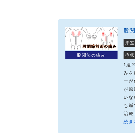
股
来室
症状
股関節の痛み
1週
みを
ーが
が原
いな
も鍼
治療
続き