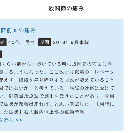
股関節の痛み
関節前面の痛み
40代 男性
2018年9月来院
者
期間
間くらい前から、歩いている時に股関節の前面に痛
感じるようになった。ここ数ヶ月職場のエレベータ
使えず、階段を昇り降りする回数が増えていること
因ではないか、と考えている。病院の診察は受けて
い。以前当治療室で施術を受けたことがあり、今回
で症状が改善出来れば、と思い来室した。【同時に
した症状】右大腿内側上部の運動時痛・・・
を読む >>