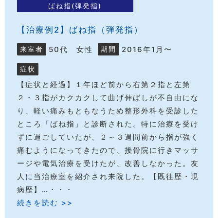
ばね指(弾発指)
【治療例2】ばね指（弾発指）
50代 女性
2016年1月〜
来室者
期間
症状
【症状と経過】１年ほど前から右第２指と左第
２・３指がカクカクして曲げ伸ばしが不自由にな
り、軽い痛みもともなうため整形外科を受診した
ところ「ばね指」と診断された。特に治療を受け
ずに過ごしていたが、２～３週間前から指が強く
痛むようになってきたので、接骨院に行きマッサ
ージや電気治療を受けたが、改善しなかった。友
人に当治療室を紹介され来院した。【既往歴・現
病歴】…・・・
続きを読む >>