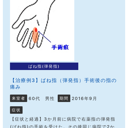
ばね指(弾発指)
【治療例3】ばね指（弾発指）手術後の指の
痛み
60代 男性
2016年9月
来室者
期間
症状
【症状と経過】3か月前に病院で右薬指の弾発指
(ばね指)の手術を受けた。その後同じ病院で2か