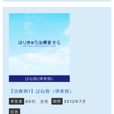
ばね指(弾発指)
【治療例1】ばね指（弾発指）
60代 女性
2012年7月
来室者
期間
症状