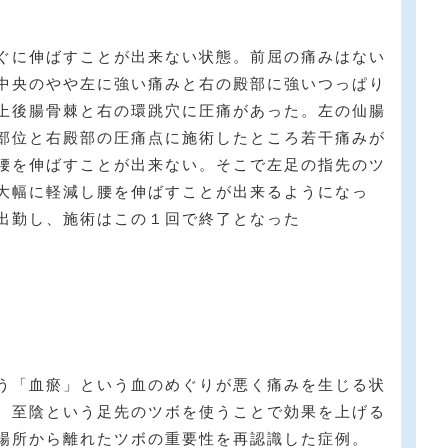
ぐに伸ばすことが出来ない状態。前屈の痛みはない
中央のやや左に強い痛みと右の殿部に強いつっぱり
上後腸骨棘と右の環跳穴に圧痛があった。左の仙腸
部位と右殿部の圧痛点に施術したところ若干痛みが
腰を伸ばすことが出来ない。そこで左足の指先のツ
大幅に軽減し腰を伸ばすことが出来るようになっ
出勤し、施術はこの１回で終了となった
う「血瘀」という血のめぐりが悪く痛みを生じる状
。至陰という足先のツボを使うことで効果を上げる
場所から離れたツボの重要性を再認識した症例。