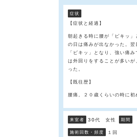
症状
【症状と経過】
朝起きる時に腰が「ピキッ」
の日は痛みが出なかった。翌
「ピキッ」となり、強い痛み
は外回りをすることが多いが
った。
【既往歴】
腰痛。２０歳くらいの時に初
30代 女性
来室者
期間
１回
施術回数・頻度