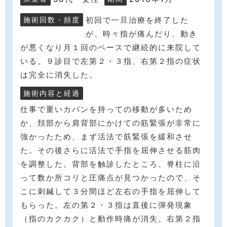
初回で一旦治療を終了した
施術回数・頻度
が、時々指が痛んだり、動き
が悪くなり月１回のペースで継続的に来院して
いる。９診目で左第２・３指、右第２指の症状
は完全に消失した。
施術内容と経過
仕事で重いカバンを持っての移動が多いため
か、頚部から肩背部にかけての筋緊張が非常に
強かったため、まず活法で筋緊張を緩和させ
た。その後さらに活法で手指を屈伸させる筋肉
を調整した。背部を触診したところ、脊柱に沿
って数か所コリと圧痛点が見つかったので、そ
こに刺鍼して３分間ほど左右の手指を屈伸して
もらった。左の第２・３指は直後に弾発現象
（指のカクカク）と動作時痛が消失。右第２指