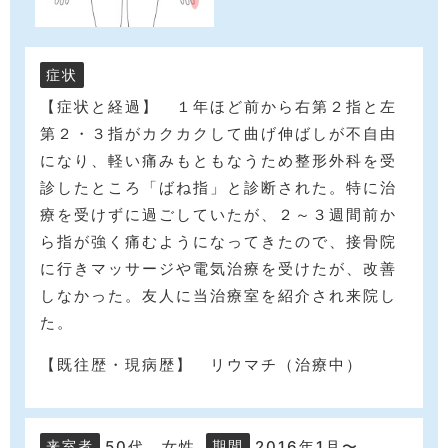
症状
【症状と経過】 １年ほど前から右第２指と左
第２・３指がカクカクして曲げ伸ばしが不自由
になり、軽い痛みもともなうため整形外科を受
診したところ「ばね指」と診断された。特に治
療を受けずに過ごしていたが、２～３週間前か
ら指が強く痛むようになってきたので、接骨院
に行きマッサージや電気治療を受けたが、改善
しなかった。友人に当治療室を紹介され来院し
た。
【既往歴・現病歴】 リウマチ（治療中）
50代 女性
2016年1月〜
来室者
期間