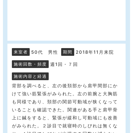
50代 男性
2018年11月来院
来室者
期間
週1回・７回
施術回数・頻度
施術内容と経過
背部を調べると、左の後頚部から肩甲間部にか
けて強い筋緊張がみられた。左の前腕と大胸筋
も同様であり、頚部の関節可動域が狭くなって
いることも確認できた。関連がある手と肩甲骨
上に鍼をすると、緊張が緩和し可動域にも改善
がみられた。２診目で就寝時のしびれは無くな