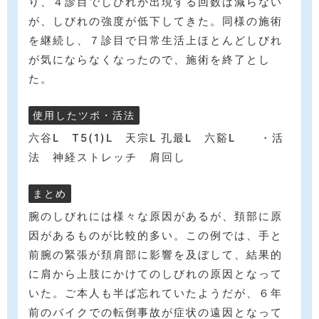
り、４診目でしびれが出現する回数は減らない
が、しびれの強度が低下してきた。同様の施術
を継続し、７診目で日常生活上ほとんどしびれ
が気にならなくなったので、施術を終了とし
た。
使用したツボ・活法
六谷L T5(1)L 天宗L 孔最L 六谿L ・活
法 神経ストレッチ 肩回し
まとめ
腕のしびれには様々な原因があるが、頚部に原
因があるものが比較的多い。この例では、手と
前腕の緊張が頚肩部に影響を及ぼして、結果的
に肩から上肢にかけてのしびれの原因となって
いた。ご本人も半ば忘れていたようだが、６年
前のバイクでの転倒事故が症状の遠因となって